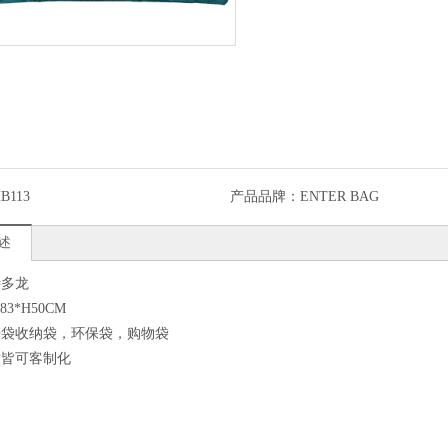
B113
产品品牌：
ENTER BAG
述
特多龙
3*H50CM
睡袋收纳袋
，
环保袋，购物袋
质皆可客制化