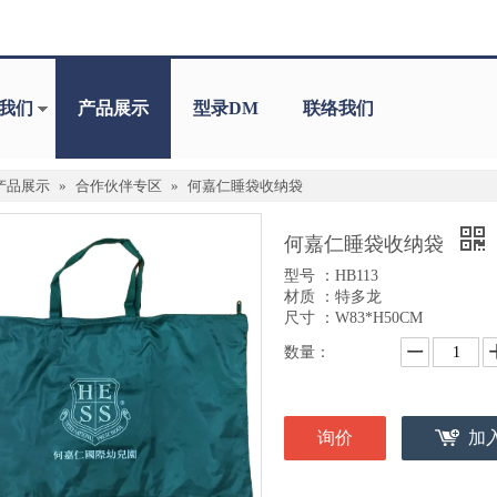
我们
产品展示
型录DM
联络我们
产品展示
»
合作伙伴专区
»
何嘉仁睡袋收纳袋
何嘉仁睡袋收纳袋
型号 ：HB113
材质 ：特多龙
尺寸 ：W83*H50CM
数量：
询价
加