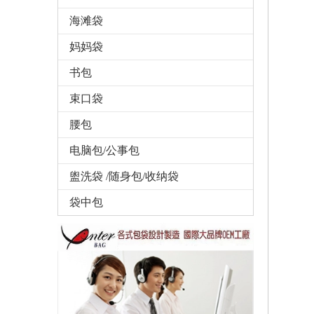
海滩袋
妈妈袋
书包
束口袋
腰包
电脑包/公事包
盥洗袋 /随身包/收纳袋
袋中包