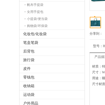
帆布手提袋
女用手提包
小提袋/便当袋
购物袋/环保袋
化妆包/化妆袋
分享到：
笔盒笔袋
型号：
H
后背包
产品描
旅行袋
材质：
皮件
尺寸：W8
零钱包
用途：
尺寸材
收纳箱
运动袋
户外用品