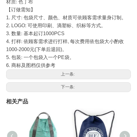
材质: 色丁布
【订做需知】
1.
尺寸
:
包袋尺寸、颜色、材质可依顾客需求量身订制。
2. LOGO:
可使用印刷、滴塑标、织标等方式。
3.
数量
:
基本起订
1000PCS
4.
打样
:
依顾客需求进行打样
,
每次费用依包袋大小酌收
1000-2000
元
(
下单后退回
)
。
5.
包装
:
一个包袋入一个
PE
袋。
6.
商标及图档仅供参考
上一条:
下一条:
相关产品