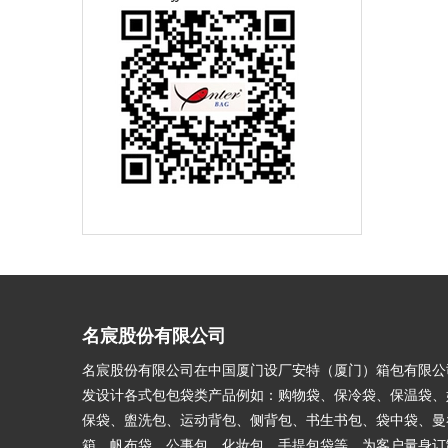
名宸股份有限公司
名宸股份有限公司在中国厦门设厂安特（厦门）箱包有限公
发设计各式包包袋类产品例如：购物袋、保冷袋、保温袋、
保袋、盥洗包、运动背包、侧背包、书生书包、袋中袋、曼
箱、帆布袋、公事包、化妆包、手提包袋等。为客户量身订