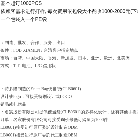
:
基本起订
1000PCS
:
依顾客需求进行打样
,
每次费用依包袋大小酌收
1000-2000
元
(
下
:
一个包袋入一个
PE
袋
式：制造、批发、合作、服务、出口
条件：FOB XIAMEN / 台湾客户指定地点
标市场：台湾、中国大陆、香港、新加坡、日本、亚洲、欧洲、北美洲
式：T.T. 电汇、L/C 信用状
点
特多隆制造的Enter Bag便当袋(CLB0601)
设计或logo：可接受特别设计或LOGO
促销品或礼赠品
：名宸股份有限公司提供便当袋(CLB0601)的多样化设计，还有其他
订单：名宸股份有限公司可接受询价最低订购量为1000件
CLB0601)接受进行原厂委託设计制造ODM
CLB0601)接受进行原厂委託代工制造OEM