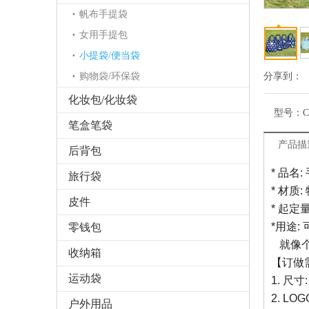
帆布手提袋
女用手提包
小提袋/便当袋
购物袋/环保袋
分享到：
化妆包/化妆袋
型号：
笔盒笔袋
产品描
后背包
* 品名
旅行袋
* 材质:
皮件
* 起定量
*用途
零钱包
就像个
收纳箱
【订做
运动袋
1. 尺寸
2. L
户外用品