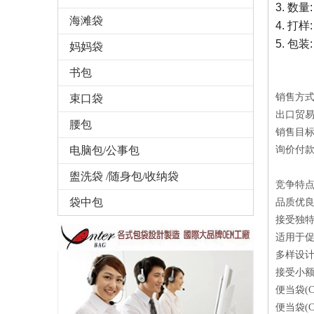
3. 数量
海滩袋
4.
打样
5. 包装
妈妈袋
书包
销售方
束口袋
出口贸易
腰包
销售目
电脑包/公事包
询价付款方
盥洗袋 /随身包/收纳袋
竞争特
袋中包
品质优良：
接受独特
适用于
多样设计
接受小额
便当袋(
便当袋(