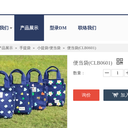
我们
产品展示
型录DM
联络我们
产品展示
»
手提袋
»
小提袋/便当袋
»
便当袋(CLB0601)
便当袋(CLB0601)
数量：
询价
加