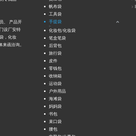
帆布袋
工具袋
手提袋
员、 产品开
帆布手提袋
女用手提包
小提袋/便当袋
购物袋/环保袋
门设厂安特
化妆包/化妆袋
袋，化妆
笔盒笔袋
团体来函洽询。
后背包
旅行袋
皮件
零钱包
收纳箱
运动袋
户外用品
海滩袋
妈妈袋
书包
束口袋
腰包