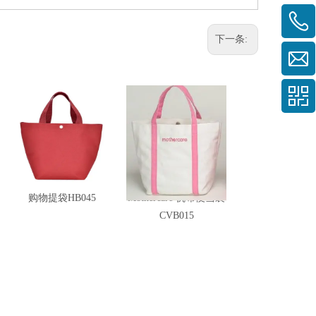
下一条:
购物提袋HB045
Mothercare 帆布便当袋
CVB015