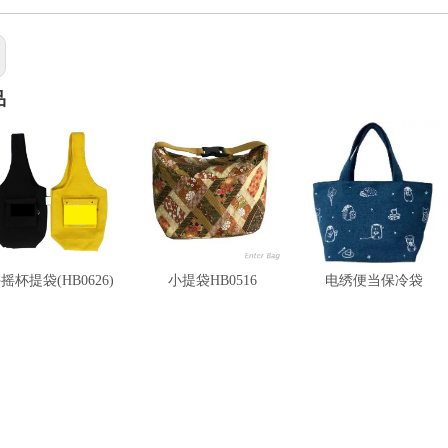
品
摇杯提袋(HB0626)
小提袋HB0516
电绣便当保冷袋