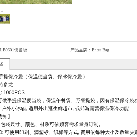
CLB0601便当袋
产品品牌：
Enter Bag
述
: 手提保冷袋 ( 保温便当袋、保冰保冷袋 )
 特多龙
: 1000PCS
: 可做手提保温便当袋，保温午餐袋、野餐提袋，因有保温保冷袋
户外小冰箱, 适用外出逛生鲜超市, 或郊游露营保温保冷功能
需知】
:
包袋尺寸、颜色、材质可依顾客需求量身订制。
OGO: 可使用印刷、滴塑标、织标等方式
,
费用依每种大小及数量决