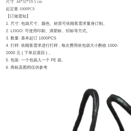
尺寸: 44*32*19.5 cm
起定量:1000PCS
【订做需知】
1.
尺寸
包袋尺寸、颜色、材质可依顾客需求量身订制。
:
2. LOGO:
可使用印刷、滴塑标、织标等方式。
3.
数量
基本起订
1000PCS
:
4.
打样
依顾客需求进行打样
,
每次费用依包袋大小酌收
1000-
:
2000
元
(
下单后退回
)
。
5.
包装
一个包袋入一个
PE
袋。
:
6.
商标及图档仅供参考