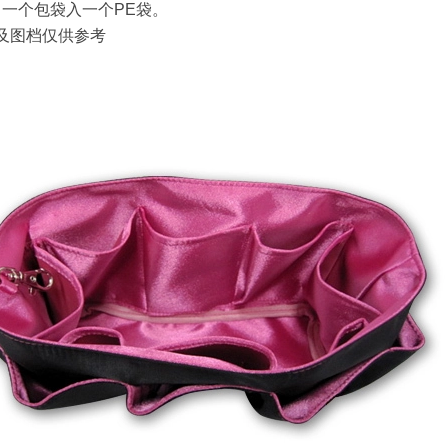
:
一个包袋入一个
PE
袋。
及图档仅供参考