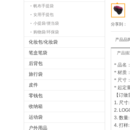
帆布手提袋
女用手提包
小提袋/便当袋
分享到：
购物袋/环保袋
产品品
化妆包/化妆袋
笔盒笔袋
产品描
后背包
* 品名
* 材质
旅行袋
* 尺寸：
皮件
* 起定量
【订做
零钱包
1.
尺寸
收纳箱
2. LOG
运动袋
3.
数量
4.
打样
户外用品