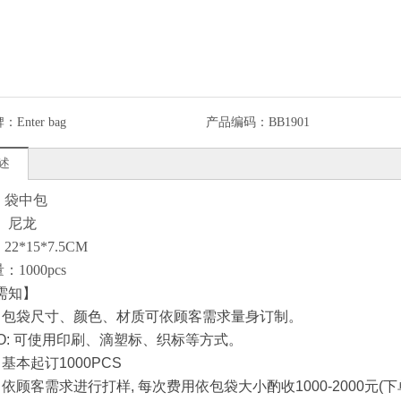
牌：
Enter bag
产品编码：
BB1901
述
：袋中包
： 尼龙
22*15*7.5CM
：1000pcs
需知】
:
包袋尺寸、颜色、材质可依顾客需求量身订制。
O:
可使用印刷、滴塑标、织标等方式。
:
基本起订
1000PCS
:
依顾客需求进行打样
,
每次费用依包袋大小酌收
1000-2000
元
(
下