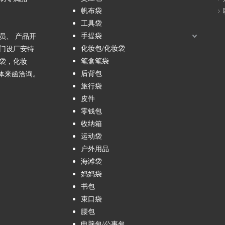
帆布袋
工具袋
手提袋
员、 产品开
化妆包/化妆袋
门设厂安特
笔盒笔袋
袋，化妆
后背包
团体来函洽询。
旅行袋
皮件
零钱包
收纳箱
运动袋
户外用品
海滩袋
妈妈袋
书包
束口袋
腰包
电脑包/公事包