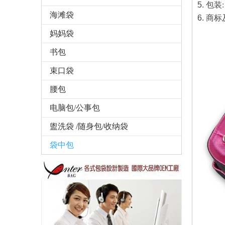
5.
包装
海滩袋
6.
商标
妈妈袋
书包
束口袋
腰包
电脑包/公事包
盥洗袋 /随身包/收纳袋
袋中包