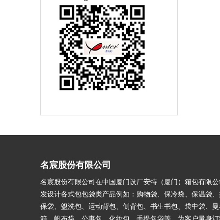
名宸股份有限公司
名宸股份有限公司在中国厦门设厂安特（厦门）箱包有限公
发设计各式包包袋类产品例如：购物袋、保冷袋、保温袋、
保袋、盥洗包、运动背包、侧背包、书生书包、袋中袋、曼
箱、帆布袋、公事包、化妆包、手提包袋等。为客户量身订