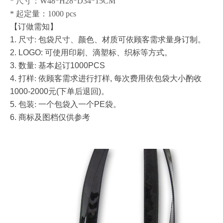
* 尺寸：W48*H28*D34*15CM
* 起定量：1000 pcs
【订做需知】
1.
尺寸
:
包袋尺寸、颜色、材质可依顾客需求量身订制。
2. LOGO:
可使用印刷、滴塑标、织标等方式。
3.
数量
:
基本起订
1000PCS
4.
打样
:
依顾客需求进行打样
,
每次费用依包袋大小酌收
1000-2000
元
(
下单后退回
)
。
5.
包装
:
一个包袋入一个
PE
袋。
6.
商标及图档仅供参考