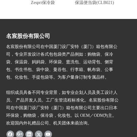
Zespri保冷袋
保温便当袋(CLB021)
时
名宸股份有限公司
名宸股份有限公司在中国厦门设厂安特（厦门）箱包有限公
司，专业开发设计各式包包袋类产品例如：购物袋、保冷
袋、保温袋、妈妈袋、环保袋、盥洗包、运动背包、侧背
包、书生书包、袋中袋、曼谷包、行李箱、帆布袋、公事
包、化妆包、手提包袋等。为客户量身订制专属品样。
组织成员具备不同专业背景，如专业企划人员及美工设计人
员、 产品开发人员。工厂生管流程标准化。名宸股份有限公
司在中国厦门设厂安特（厦门）箱包有限公司主要出口日本
环保袋，购物袋，保冷袋，化妆包。以 OEM／ODM为主。
欢迎国内外礼赠品公司、机关团体来函洽询。