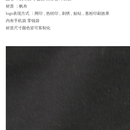
材质 ：帆布
logo表现方式 ：网印 , 热转印 , 刺绣 , 贴钻 , 葱粉印刷效果
内有手机袋 零钱袋
材质尺寸颜色皆可客制化