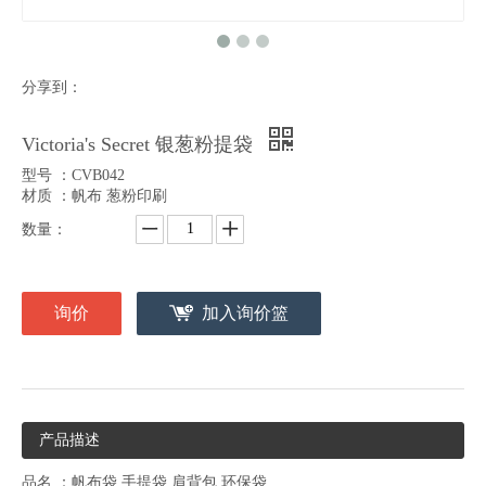
分享到：
Victoria's Secret 银葱粉提袋
型号 ：CVB042
材质 ：帆布 葱粉印刷
数量：
询价
加入询价篮
产品描述
品名 ：帆布袋 手提袋 肩背包 环保袋