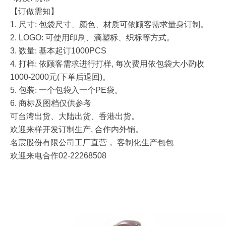
【订做需知】
1.
尺寸
:
包袋尺寸、颜色、材质可依顾客需求量身订制。
2. LOGO:
可使用印刷、滴塑标、织标等方式。
3.
数量
:
基本起订
1000PCS
4.
打样
:
依顾客需求进行打样
,
每次费用依包袋大小酌收
1000-2000
元
(
下单后退回
)
。
5.
包装
:
一个包袋入一个
PE
袋。
6.
商标及图档仅供参考
可台湾出货、大陆出货、香港出货。
欢迎来样开发订制生产,
合作内外销。
名宸股份有限公司工厂直营， 客制化生产包包
欢迎来电合作02-22268508