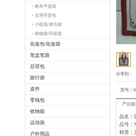
帆布手提袋
女用手提包
小提袋/便当袋
购物袋/环保袋
化妆包/化妆袋
笔盒笔袋
后背包
分享到：
旅行袋
皮件
型号：
N
零钱包
产品描
收纳箱
品名：
运动袋
品号：N
材质：
户外用品