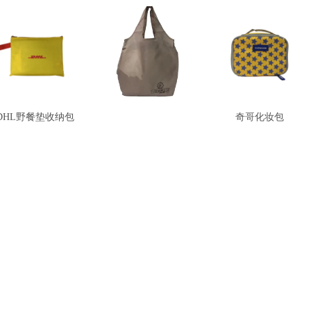
DHL野餐垫收纳包
梦时代环保购物袋
奇哥化妆包