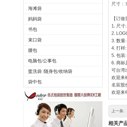
尺寸：35
海滩袋
【订做
妈妈袋
1.
尺寸
书包
2. LOG
束口袋
3.
数量
4.
打样
腰包
5.
包装
电脑包/公事包
6.
商标
可台湾
盥洗袋 /随身包/收纳袋
欢迎来
袋中包
名宸股
欢迎来电
上一条:
相关产