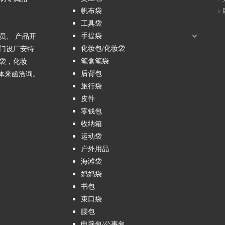
帆布袋
工具袋
手提袋
员、 产品开
化妆包/化妆袋
门设厂安特
笔盒笔袋
袋，化妆
后背包
团体来函洽询。
旅行袋
皮件
零钱包
收纳箱
运动袋
户外用品
海滩袋
妈妈袋
书包
束口袋
腰包
电脑包/公事包