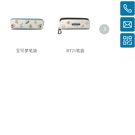
宝可梦笔袋
BT21笔袋
何嘉仁环保购