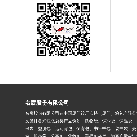
名宸股份有限公司
名宸股份有限公司在中国厦门设厂安特（厦门）箱包有限公
发设计各式包包袋类产品例如：购物袋、保冷袋、保温袋、
保袋、盥洗包、运动背包、侧背包、书生书包、袋中袋、曼
箱、帆布袋、公事包、化妆包、手提包袋等。为客户量身订