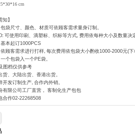
*30*16 cm
需知】
:
包袋尺寸、颜色、材质可依顾客需求量身订制。
O:
可使用印刷、滴塑标、织标等方式
,
费用依每种大小及数量决
:
基本起订
1000PCS
:
依顾客需求进行打样
,
每次费用依包袋大小酌收
1000-2000
元
(
下
:
一个包袋入一个
PE
袋。
及图档仅供参考
出货、大陆出货、香港出货。
样开发订制生产,
合作内外销。
份有限公司工厂直营， 客制化生产包包
合作02-22268508
品