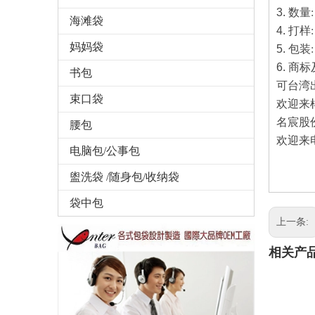
3.
数量
海滩袋
4.
打样
妈妈袋
5.
包装
6.
商标
书包
可台湾
束口袋
欢迎来
名宸股
腰包
欢迎来电
电脑包/公事包
盥洗袋 /随身包/收纳袋
袋中包
上一条:
相关产