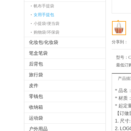
帆布手提袋
女用手提包
小提袋/便当袋
购物袋/环保袋
化妆包/化妆袋
分享到：
笔盒笔袋
型号：
C
后背包
最低订
旅行袋
产品描
皮件
* 品
零钱包
* 材质
* 起定量
收纳箱
【订做
运动袋
1.
尺寸
2. LOG
户外用品