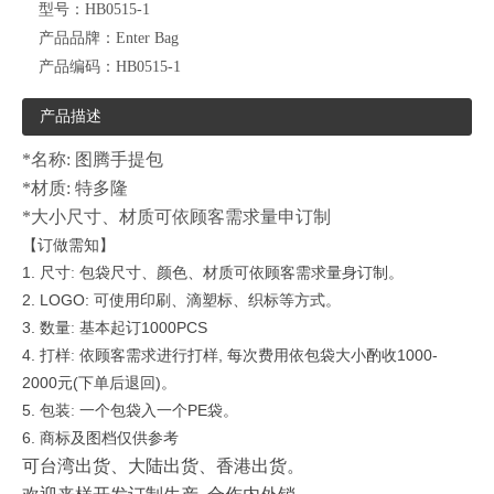
型号：
HB0515-1
产品品牌：
Enter Bag
产品编码：
HB0515-1
产品描述
*名称: 图腾手提包
*材质: 特多隆
*大小尺寸、材质可依顾客需求量申订制
【订做需知】
1.
尺寸
包袋尺寸、颜色、材质可依顾客需求量身订制。
:
2. LOGO:
可使用印刷、滴塑标、织标等方式。
3.
数量
基本起订
1000PCS
:
4.
打样
依顾客需求进行打样
,
每次费用依包袋大小酌收
1000-
:
2000
元
(
下单后退回
)
。
5.
包装
一个包袋入一个
PE
袋。
:
6.
商标及图档仅供参考
可台湾出货、大陆出货、香港出货。